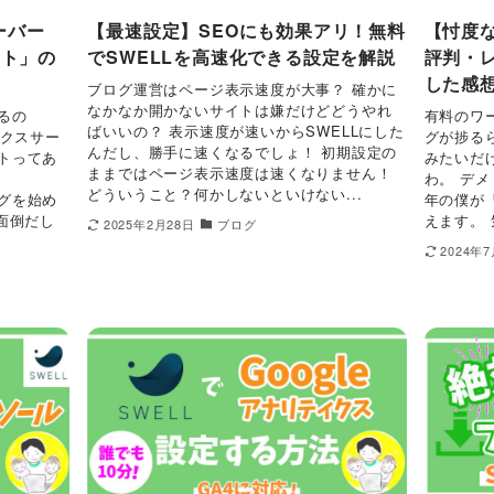
ーバー
【最速設定】SEOにも効果アリ！無料
【忖度な
ート」の
でSWELLを高速化できる設定を解説
評判・
した感
ブログ運営はページ表示速度が大事？ 確かに
なかなか開かないサイトは嫌だけどどうやれ
げるの
有料のワ
ばいいの？ 表示速度が速いからSWELLにした
ックスサー
グが捗るら
んだし、勝手に速くなるでしょ！ 初期設定の
ートってあ
みたいだ
ままではページ表示速度は速くなりません！
わ。 デメ
どういうこと？何かしないといけない...
ログを始め
年の僕が
面倒だし
えます。 
2025年2月28日
ブログ
2024年