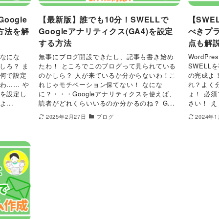
oogle
【最新版】誰でも10分！SWELLで
【SWE
方法を解
Googleアナリティクス(GA4)を設定
べきプ
する方法
点も解
 なにな
無事にブログ開設できたし、記事も書き始め
WordP
しろ？ ま
たわ！ ところでこのブログって見られている
SWELL
い何で設定
のかしら？ 人が来ているか分からないわ！こ
の完成よ
わ…… や
れじゃモチベーション保てない！ なにな
れ？よく
子を設定し
に？・・・Googleアナリティクスを使えば、
ょ！ 必
...
読者がどれくらいいるのか分かるのね？ G...
さい！ え
2025年2月27日
ブログ
2024年