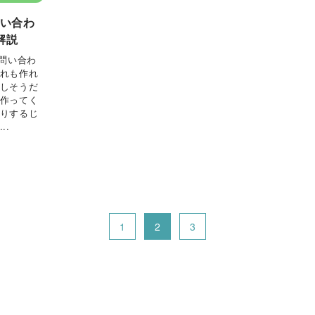
問い合わ
解説
お問い合わ
これも作れ
難しそうだ
ぐ作ってく
くりするじ
..
1
2
3