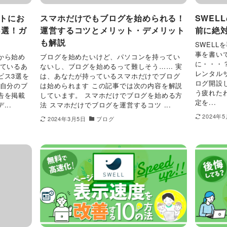
イトにお
スマホだけでもブログを始められる！
SWEL
3選！ガ
運営するコツとメリット・デメリット
前に絶
も解説
SWEL
事を書い
から始め
ブログを始めたいけど、パソコンを持ってい
に・・・
っているあ
ないし、ブログを始めるって難しそう…… 実
レンタルサ
ビス3選を
は、あなたが持っているスマホだけでブログ
ログ開設
、自分のブ
は始められます この記事では次の内容を解説
う疲れた
告を掲載
しています。 スマホだけでブログを始める方
定を...
..
法 スマホだけでブログを運営するコツ ...
2024年
2024年3月5日
ブログ