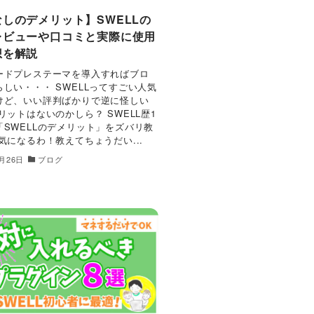
しのデメリット】SWELLの
レビューや口コミと実際に使用
想を解説
ードプレステーマを導入すればブロ
しい・・・ SWELLってすごい人気
けど、いい評判ばかりで逆に怪しい
リットはないのかしら？ SWELL歴1
「SWELLのデメリット」をズバリ教
気になるわ！教えてちょうだい...
7月26日
ブログ